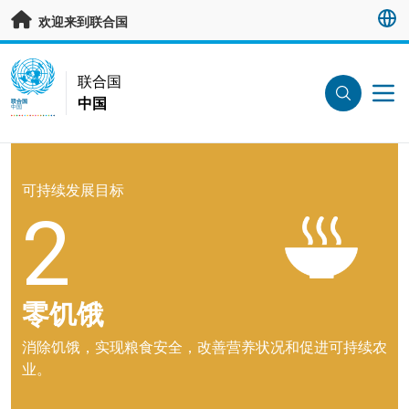
跳转至主要内容
欢迎来到联合国
UN Logo
联合国
中国
联合国
中国
可持续发展目标
2
零饥饿
消除饥饿，实现粮食安全，改善营养状况和促进可持续农
业。