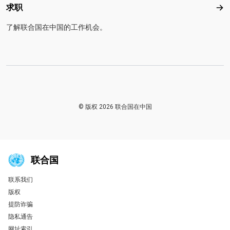
求职
求
了解联合国在中国的工作机会。
© 版权 2026 联合国在中国
联合国
联系我们
Global U.N. menu
版权
提防诈骗
隐私通告
网址索引