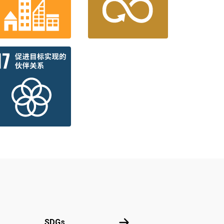
国
SDGs
SDGs