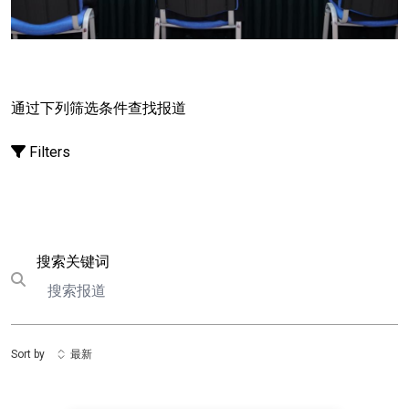
践，探讨了长期资本、耐心资本在培育新质生产力中的
重要作用。
专题交流三
“
高质量共建
‘
一带一路
’”
研究了
深化互利国际合作的路径，推动与伙伴国家及国际组织
实现发展战略对接。
专题交流四
“
绿色低碳发展
”
聚焦
中国碳达峰碳中和政策体系与发展目标，研讨了资源高
通过下列筛选条件查找报道
效利用、循环经济建设及生态环境保护等议题。
专题交
流五
“
社会事业和公共服务
”
围绕教育、医疗卫生、人口
Filters
老龄化应对、育幼养老、弱势群体保障等议题展开探
讨，强调了以人为本的现代化发展理念。
专题交流六
“
区域协调发展
”
分析了促进区域均衡发展的战略举措，
着力推进基础设施互联互通、基本公共服务均等可及。
专题交流七
“
扩大高水平对外开放
”
总结了中国在贸
搜索
搜索关键词
Submit search
易、投资、制度型开放领域的实践经验与未来方向，倡
导对话交流、互学互鉴、互利共赢。研修班闭幕时，各
方一致认可联合国与中国持续开展对话、深化务实合作
的重要价值。与会代表认为，为期两天的交流进一步明
Sort by
最新
确了 “十五五”规划与《联合国对华可持续发展合作框架
（2026–2030 年）》的契合领域，为后续合作指明了