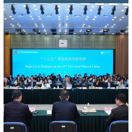
见，探寻未来五年联合国与中国深化合作的路径。国家
发展改革委相关部门强调，“十五五”是中国现代化建设
进程的关键阶段，加强与联合国的对话交流、互学互鉴
与务实合作具有重要意义。融合中国发展经验与联合国
国际视野，秉持共同目标，双方将能够合力推动实现高
质量、包容普惠、可持续的发展成果。联合国驻华协调
员杰思衡表示，本次研修班为联合国及其他国际合作伙
伴深入了解中国未来五年发展愿景提供了重要契机。他
指出，中国取得的发展成就，源于国家长期坚定投入与
历次五年规划的严谨实施。“十五五”规划既立足高远目
标，又实事求是直面现存发展挑战。他重申，联合国将
依托《联合国对华可持续发展合作框架（2026–2030
年）》，支持中国社会事业发展、绿色低碳转型、区域
协调发展等重点工作。 本次研修班设置七大专题交流
环节，各方交流热烈、研讨务实深入。
专题交流一“中
国国家发展规划的编制历程和方法”
梳理了中国发展规
划的演进历程与核心原则，包括战略延续性、以人民为
中心及全民广泛参与等特点。
专题交流二“创新发展及
国家创业投资引导基金”
分析了中国创新驱动发展实