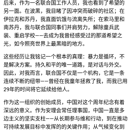
后来，作为一名联合国工作人员，我也看到了希望的
另一面。在波黑，我目睹了因冲突而破碎的社区；在
伊拉克和苏丹，我直面饥饿与流离失所；在索马里和
南苏丹，我与联合国同事们并肩努力，解除童兵武
装、重启学校——去成为我曾经感受过的那道希望之
光，如今照亮世界上最黑暗的地方。
这些经历让我铭记一个根本的真理：暴力是循环，不
是解决方案。持久和平的唯一道路，是对话与外交。
因此，对我而言，联合国不仅是一个机构，它是一条
连续不断的纽带——曾经在我童年拯救了我，而我已用
29
年的时间将它延续给他人。
作为这一组织的创始成员，中国对这个周年纪念有着
深远的意义。作为安理会常任理事国，中国一直是多
边主义的坚实支柱——从长期参与维和行动，到在推动
可持续发展目标中发挥的的关键作用；从气候变化到